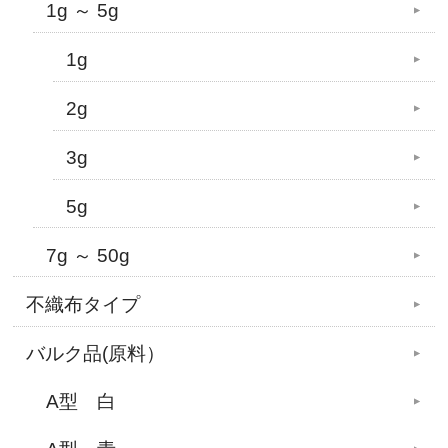
1g ～ 5g
1g
2g
3g
5g
7g ～ 50g
不織布タイプ
バルク品(原料）
A型 白