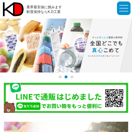
toggl
業界最安値に挑みます
navig
鮮度保持ならK.D工業